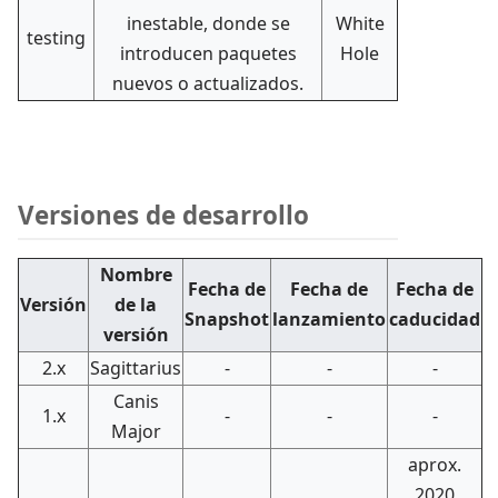
inestable, donde se
White
testing
introducen paquetes
Hole
nuevos o actualizados.
Versiones de desarrollo
Nombre
Fecha de
Fecha de
Fecha de
Versión
de la
Snapshot
lanzamiento
caducidad
versión
2.x
Sagittarius
-
-
-
Canis
1.x
-
-
-
Major
aprox.
2020