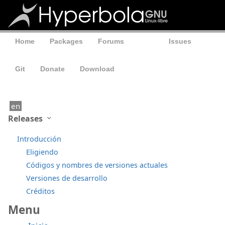
Home
Packages
Forums
Wiki
Issues
Git
Donate
Download
en
Releases
Introducción
Eligiendo
Códigos y nombres de versiones actuales
Versiones de desarrollo
Créditos
Menu