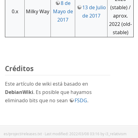
8 de
13 de Julio
(stable) /
0.x
Milky Way
Mayo de
de 2017
aprox.
2017
2022 (old-
stable)
Créditos
Este artículo de wiki está basado en
DebianWiki
. Es posible que hayamos
eliminado bits que no sean
FSDG
.
es/project/releases.txt
· Last modified: 2022/03/08 03:16 by
i3_relativism